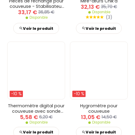
Pièces de rechange pour
Mire-œufs Chik’a
32,13 €
couveuse - Stabilisateur
35,70 €
33,17 €
d'oeufs pour couveuse 49
36,85 €
Disponible
oeufs
(
3
)
Disponible
Voir le produit
Voir le produit
-10 %
-10 %
Thermomètre digital pour
Hygromètre pour
couveuse avec sonde
couveuse
5,58 €
13,05 €
extra longue
6,20 €
14,50 €
Disponible
Disponible
Voir le produit
Voir le produit