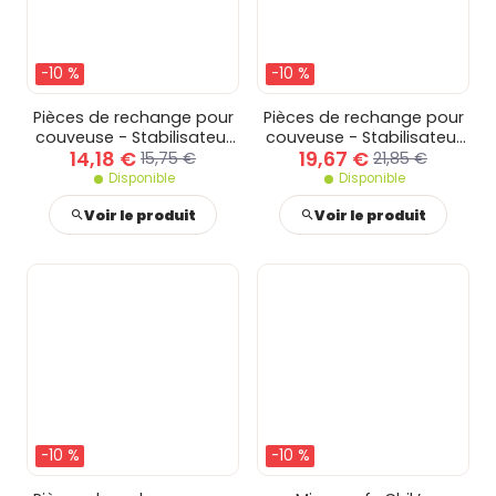
-10 %
-10 %
Pièces de rechange pour
Pièces de rechange pour
couveuse - Stabilisateur
couveuse - Stabilisateur
14,18 €
19,67 €
d'oeufs pour couveuse 12
d'oeufs pour couveuse 24
15,75 €
21,85 €
oeufs
oeufs
Disponible
Disponible
Voir le produit
Voir le produit
-10 %
-10 %