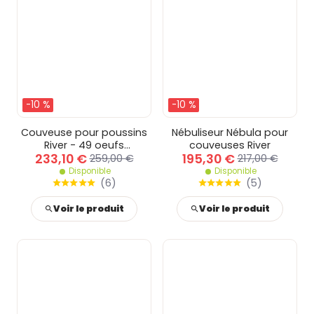
-10 %
-10 %
Couveuse pour poussins
Nébuliseur Nébula pour
River - 49 oeufs
couveuses River
233,10 €
195,30 €
automatique
259,00 €
217,00 €
Disponible
Disponible
(
6
)
(
5
)
Voir le produit
Voir le produit