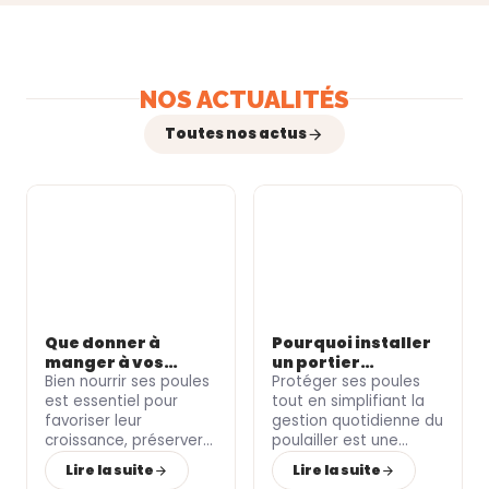
NOS ACTUALITÉS
Toutes nos actus
Que donner à
Pourquoi installer
manger à vos
un portier
poules selon leur
Bien nourrir ses poules
automatique pour
Protéger ses poules
âge ?
est essentiel pour
votre poulailler ?
tout en simplifiant la
favoriser leur
gestion quotidienne du
croissance
, préserver
poulailler
est une
leur
santé
et soutenir
priorité pour de
Lire la suite
Lire la suite
une
ponte de qualité
.
nombreux
particuliers