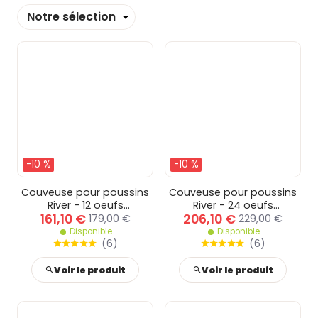
Trier
-10 %
-10 %
Couveuse pour poussins
Couveuse pour poussins
River - 12 oeufs
River - 24 oeufs
161,10 €
206,10 €
automatique
automatique
179,00 €
229,00 €
Disponible
Disponible
(
6
)
(
6
)
Voir le produit
Voir le produit