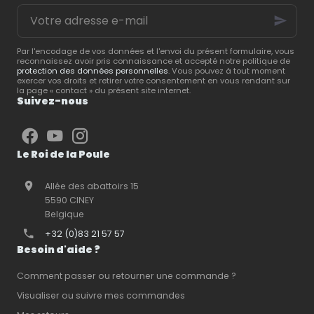
les
équipements
matériel d’élevage
,
Votre
essentiels
pour créer
vous partage ses
adresse
un espace pratique,
conseils pour créer un
e-
confortable et facile à
espace extérieur
mail
entretenir.
répondant aux besoins
Par l'encodage de vos données et l'envoi du présent formulaire, vous
reconnaissez avoir pris connaissance et accepté notre politique de
de vos animaux.
protection des données personnelles
. Vous pouvez à tout moment
exercer vos droits et retirer votre consentement en vous rendant sur
la page « contact » du présent site internet.
Suivez-nous
Le Roi de la Poule
Allée des abattoirs 15
5590 CINEY
Belgique
+32 (0)83 21 57 57
Besoin d'aide ?
Comment passer ou retourner une commande ?
Visualiser ou suivre mes commandes