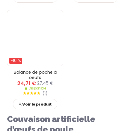
-10 %
Balance de poche à
oeufs
24,71 €
27,45 €
Disponible
(
1
)
Voir le produit
Couvaison artificielle
d’œufs de poule