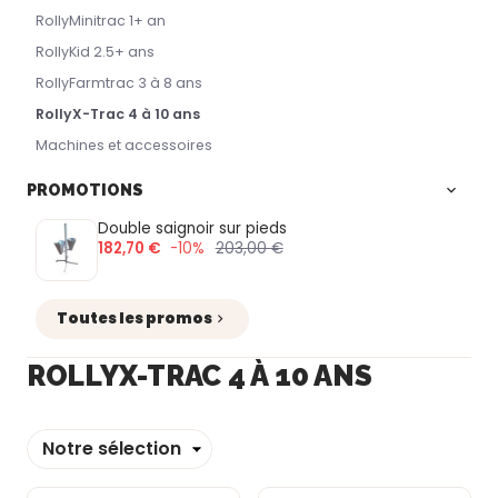
RollyMinitrac 1+ an
RollyKid 2.5+ ans
RollyFarmtrac 3 à 8 ans
RollyX-Trac 4 à 10 ans
Machines et accessoires
PROMOTIONS
Double saignoir sur pieds
182,70 €
-10%
203,00 €
Toutes les promos
ROLLYX-TRAC 4 À 10 ANS
Trier