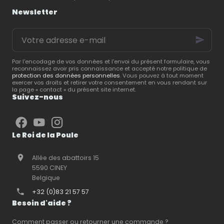
matériel d’élevage
sécurisé.
Le Roi de la
Newsletter
avicole
, vous présente
Poule
, spécialiste du
les
équipements
matériel d’élevage
,
Votre
essentiels
pour créer
vous partage ses
adresse
un espace pratique,
conseils pour créer un
e-
confortable et facile à
espace extérieur
mail
entretenir.
répondant aux besoins
Par l'encodage de vos données et l'envoi du présent formulaire, vous
reconnaissez avoir pris connaissance et accepté notre politique de
de vos animaux.
protection des données personnelles
. Vous pouvez à tout moment
exercer vos droits et retirer votre consentement en vous rendant sur
la page « contact » du présent site internet.
Suivez-nous
Le Roi de la Poule
Allée des abattoirs 15
5590 CINEY
Belgique
+32 (0)83 21 57 57
Besoin d'aide ?
Comment passer ou retourner une commande ?