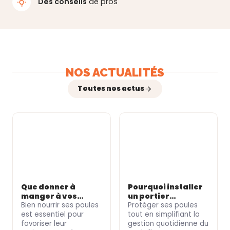
Des conseils
de pros
NOS ACTUALITÉS
Toutes nos actus
Que donner à
Pourquoi installer
manger à vos
un portier
poules selon leur
Bien nourrir ses poules
automatique pour
Protéger ses poules
âge ?
est essentiel pour
votre poulailler ?
tout en simplifiant la
favoriser leur
gestion quotidienne du