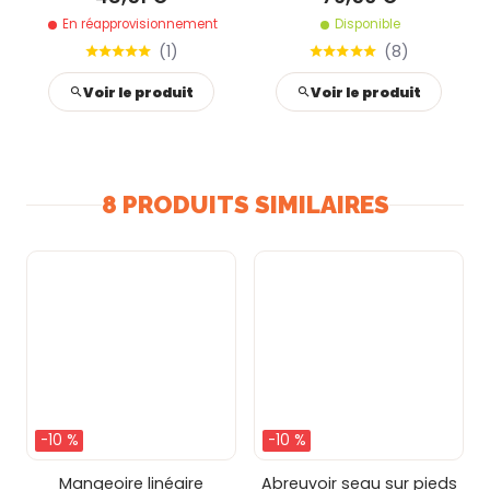
En réapprovisionnement
Disponible
(
1
)
(
8
)
Voir le produit
Voir le produit
8 PRODUITS SIMILAIRES
-10 %
-10 %
Mangeoire linéaire
Abreuvoir seau sur pieds