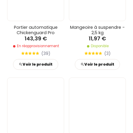
Portier automatique
Mangeoire à suspendre -
Chickenguard Pro
2,5 kg
143,39 €
11,97 €
En réapprovisionnement
Disponible
(
39
)
(
3
)
Voir le produit
Voir le produit