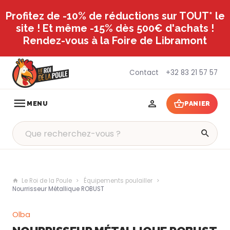
Profitez de -10% de réductions sur TOUT* le
site ! Et même -15% dès 500€ d'achats !
Rendez-vous à la Foire de Libramont
Contact
+32 83 21 57 57
MENU
PANIER
Le Roi de la Poule
Équipements poulailler
Nourrisseur Métallique ROBUST
Olba