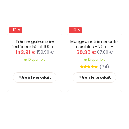
-10 %
-10 %
Trémie galvanisée
Mangeoire trémie anti-
d’extérieur 50 et 100 kg -
nuisibles - 20 kg -
143,91 €
60,30 €
50 kilos
Capacité trémie - 20 kg
159,90 €
67,00 €
Disponible
Disponible
(
74
)
Voir le produit
Voir le produit