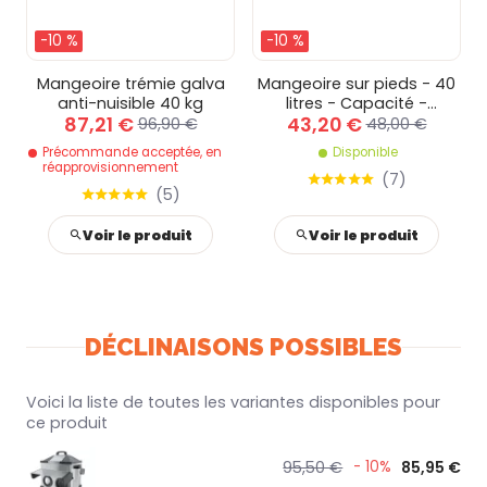
-10 %
-10 %
Mangeoire trémie galva
Mangeoire sur pieds - 40
anti-nuisible 40 kg
litres - Capacité -
87,21 €
43,20 €
Nourrisseur - 40 litres
96,90 €
48,00 €
Précommande acceptée, en
Disponible
réapprovisionnement
(
7
)
(
5
)
Voir le produit
Voir le produit
DÉCLINAISONS POSSIBLES
Voici la liste de toutes les variantes disponibles pour
ce produit
95,50 €
- 10%
85,95 €