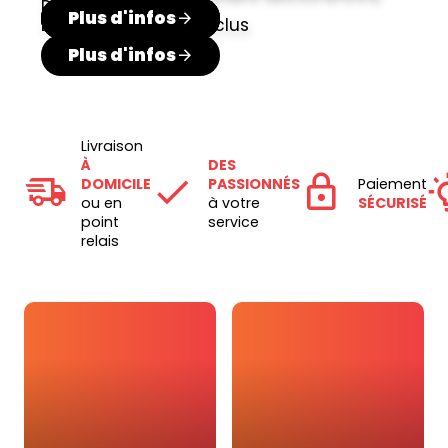
RECYCLÉ
Plus d'infos
Plus d'infos
Plus d'infos
Plus d'infos
Du 24 au 27 juillet inclus
Plus d'infos
Livraison
À
DES
DOMICILE
PASSIONNÉS
Paiement
ou en
à votre
SÉCURISÉ
point
service
relais