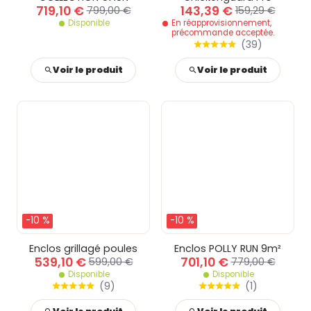
719,10 €
143,39 €
799,00 €
159,29 €
Disponible
En réapprovisionnement,
précommande acceptée.
(
39
)
Voir le produit
Voir le produit
-10 %
-10 %
Enclos grillagé poules
Enclos POLLY RUN 9m²
539,10 €
701,10 €
599,00 €
779,00 €
Disponible
Disponible
(
9
)
(
1
)