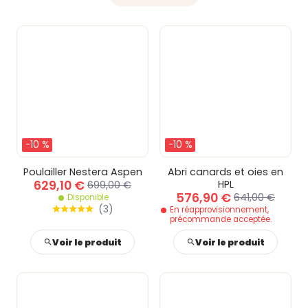
-10 %
-10 %
Poulailler Nestera Aspen
Abri canards et oies en
629,10 €
HPL
699,00 €
576,90 €
641,00 €
Disponible
(
3
)
En réapprovisionnement,
précommande acceptée.
Voir le produit
Voir le produit