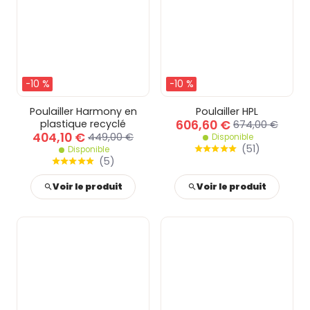
-10 %
-10 %
Poulailler Harmony en
Poulailler HPL
606,60 €
plastique recyclé
674,00 €
404,10 €
449,00 €
Disponible
(
51
)
Disponible
(
5
)
Voir le produit
Voir le produit