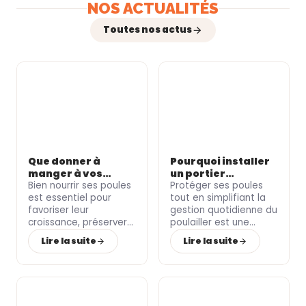
NOS ACTUALITÉS
Toutes nos actus
Que donner à
Pourquoi installer
manger à vos
un portier
poules selon leur
Bien nourrir ses poules
automatique pour
Protéger ses poules
âge ?
est essentiel pour
votre poulailler ?
tout en simplifiant la
favoriser leur
gestion quotidienne du
croissance
, préserver
poulailler
est une
leur
santé
et soutenir
priorité pour de
Lire la suite
Lire la suite
une
ponte de qualité
.
nombreux
particuliers
Pourtant, les besoins
et
éleveurs
.
Le Roi de
alimentaires ne sont
la Poule
, spécialiste du
pas les mêmes chez
matériel pour volailles
un
poussin
, une
jeune
et équipements