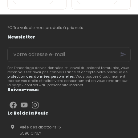
indispensables pour
santé
. Un
enclos
bien
assurer leur confort,
conçu, associé à des
préserver leur santé et
équipements adaptés
,
favoriser une ponte
permet de leur offrir
régulière. Le
Roi de la
un cadre de vie
*Offre valable hors produits à prix nets
Poule
, spécialiste du
confortable et
matériel d’élevage
sécurisé.
Le Roi de la
Newsletter
avicole
, vous présente
Poule
, spécialiste du
les
équipements
matériel d’élevage
,
Votre
essentiels
pour créer
vous partage ses
adresse
un espace pratique,
conseils pour créer un
e-
confortable et facile à
espace extérieur
mail
entretenir.
répondant aux besoins
Par l'encodage de vos données et l'envoi du présent formulaire, vous
reconnaissez avoir pris connaissance et accepté notre politique de
de vos animaux.
protection des données personnelles
. Vous pouvez à tout moment
exercer vos droits et retirer votre consentement en vous rendant sur
la page « contact » du présent site internet.
Suivez-nous
Le Roi de la Poule
Allée des abattoirs 15
5590 CINEY