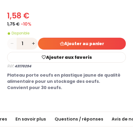
1,58 €
1,75 €
-10%
Disponible
Quantité
Ajouter au panier
Ajouter aux favoris
Réf:
43170294
Plateau porte oeufs en plastique jaune de qualité
alimentaire pour un stockage des oeufs.
Convient pour 30 oeufs.
res
En savoir plus
Questions / réponses
Avis de n