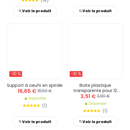
(
14
)
Voir le produit
Voir le produit
-10 %
-10 %
Support à oeufs en spirale
Boite plastique
16,65 €
transparente pour 12
18,50 €
3,51 €
œufs avec poignée
3,90 €
Disponible
Disponible
(
1
)
(
1
)
Voir le produit
Voir le produit