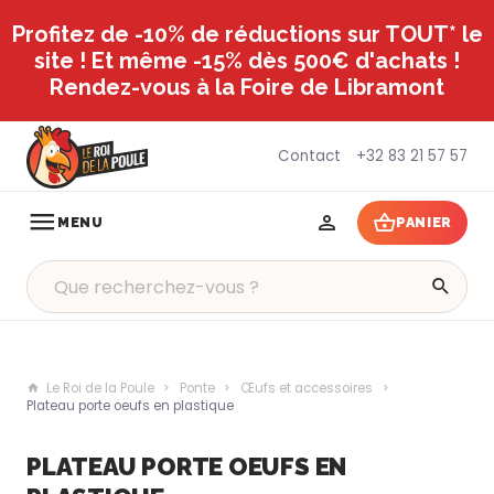
Profitez de -10% de réductions sur TOUT* le
site ! Et même -15% dès 500€ d'achats !
Rendez-vous à la Foire de Libramont
Contact
+32 83 21 57 57
MENU
PANIER
Le Roi de la Poule
Ponte
Œufs et accessoires
Plateau porte oeufs en plastique
PLATEAU PORTE OEUFS EN