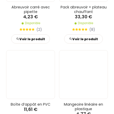
Abreuvoir carré avec
Pack abreuvoir + plateau
pipette
chauffant
4,23 €
33,30 €
Disponible
Disponible
(
2
)
(
8
)
Voir le produit
Voir le produit
Boîte d’appât en PVC
Mangeoire linéaire en
11,61 €
plastique
4,77 €