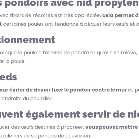
 pondoirs avec nid propylè
ec tiroirs de récoltes est très appréciée,
cela permet d
t certaines poules ont tendance à béquer leurs œufs et à f
ctionnement
, lorsque la poule a terminé de pondre et qu’elle se relève,
r la poule.
ieds
our éviter de devoir fixer le pondoir contre le mur
et p
endroits du poulailler.
vent également servir de ni
ouver des œufs destinés à procréer,
vous pouvez mettre d
table lors de sa période de couvaison.