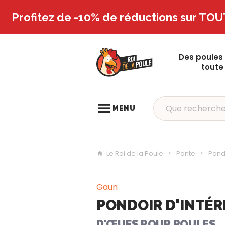
Profitez de -10% de réductions sur TOU
Des poules
toute
MENU
Le Roi de la Poule
Ponte
Pond
Gaun
PONDOIR D'INTÉR
D'ŒUFS POUR POULES