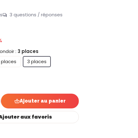
is
3 questions / réponses
%
ondoir :
3 places
 places
3 places
Ajouter au panier
Ajouter aux favoris