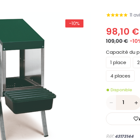
11 av
-10%
98,10 €
109,00 €
-10
Capacité du p
1 place
2
4 places
Disponible
Quantité
Réf:
43173144