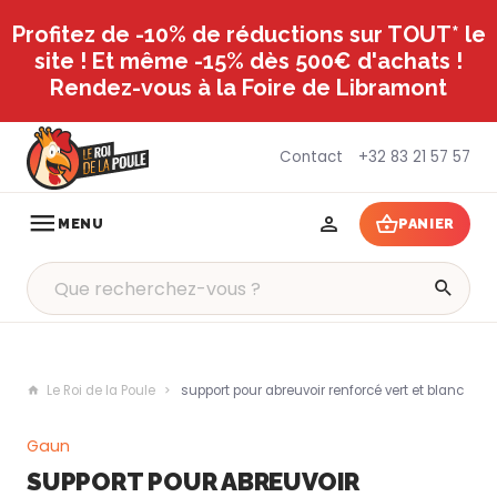
Profitez de -10% de réductions sur TOUT* le
site ! Et même -15% dès 500€ d'achats !
Rendez-vous à la Foire de Libramont
Contact
+32 83 21 57 57
MENU
PANIER
Le Roi de la Poule
support pour abreuvoir renforcé vert et blanc
Gaun
SUPPORT POUR ABREUVOIR