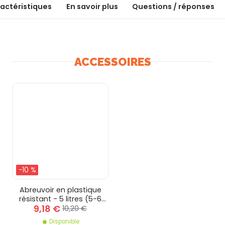
actéristiques
En savoir plus
Questions / réponses
ACCESSOIRES
-10 %
Abreuvoir en plastique
résistant - 5 litres (5-6
9,18 €
poules)
10,20 €
Disponible