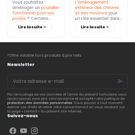
indispensables
Vous souhaitez
extérieur
L’
aménagement
étape de la vie de vos
pour un poulailler
aménager un
poulailler
confortable pour
extérieur des chèvres
animaux.
fonctionnel ?
fonctionnel pour vos
vos chèvres et
et des moutons
joue
poules
? Certains
moutons ?
un rôle essentiel dans
accessoires sont
leur
bien-être
et leur
Lire la suite
Lire la suite
indispensables pour
santé
. Un
enclos
bien
assurer leur confort,
conçu, associé à des
préserver leur santé et
équipements adaptés
,
favoriser une ponte
permet de leur offrir
régulière. Le
Roi de la
un cadre de vie
*Offre valable hors produits à prix nets
Poule
, spécialiste du
confortable et
matériel d’élevage
sécurisé.
Le Roi de la
Newsletter
avicole
, vous présente
Poule
, spécialiste du
les
équipements
matériel d’élevage
,
Votre
essentiels
pour créer
vous partage ses
adresse
un espace pratique,
conseils pour créer un
e-
confortable et facile à
espace extérieur
mail
entretenir.
répondant aux besoins
Par l'encodage de vos données et l'envoi du présent formulaire, vous
reconnaissez avoir pris connaissance et accepté notre politique de
de vos animaux.
protection des données personnelles
. Vous pouvez à tout moment
exercer vos droits et retirer votre consentement en vous rendant sur
la page « contact » du présent site internet.
Suivez-nous