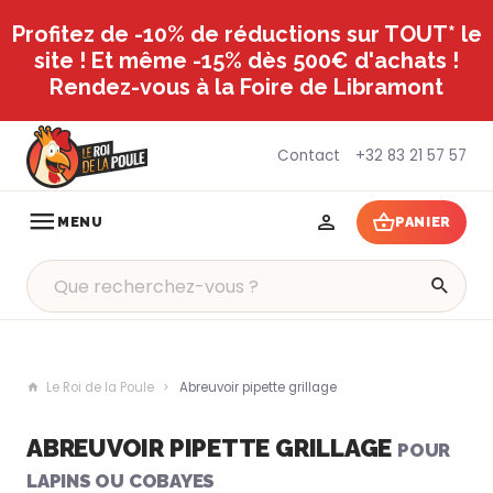
Profitez de -10% de réductions sur TOUT* le
site ! Et même -15% dès 500€ d'achats !
Rendez-vous à la Foire de Libramont
Contact
+32 83 21 57 57
MENU
PANIER
Le Roi de la Poule
Abreuvoir pipette grillage
ABREUVOIR PIPETTE GRILLAGE
POUR
LAPINS OU COBAYES