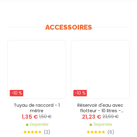
ACCESSOIRES
-10 %
-10 %
Tuyau de raccord - 1
Réservoir d'eau avec
mètre
flotteur - 10 litres -
1,35 €
21,23 €
Raccordé en haute
1,50 €
23,59 €
pression
Disponible
Disponible
(
2
)
(
6
)