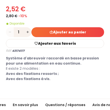
2,52 €
2,80 €
-10%
Disponible
Quantité
Ajouter au panier
Ajouter aux favoris
Réf:
43174177
Système d'abreuvoir raccordé en basse pression
pour une alimentation en eau continue.
Il existe 2 modèles :
Avec des fixations ressorts ;
Avec des fixations à vis.
res
En savoir plus
Questions / réponses
Avis de n