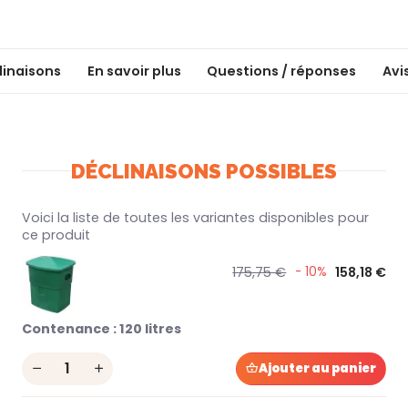
linaisons
En savoir plus
Questions / réponses
Avi
DÉCLINAISONS POSSIBLES
Voici la liste de toutes les variantes disponibles pour
ce produit
175,75 €
- 10%
158,18 €
Contenance :
120 litres
Quantity
Ajouter au panier