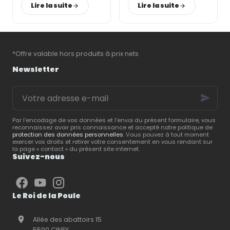
accessoires sont
leur
bien-être
et leur
Lire la suite
Lire la suite
indispensables pour
santé
. Un
enclos
bien
assurer leur confort,
conçu, associé à des
préserver leur santé et
équipements adaptés
,
favoriser une ponte
permet de leur offrir
régulière. Le
Roi de la
un cadre de vie
*Offre valable hors produits à prix nets
Poule
, spécialiste du
confortable et
matériel d’élevage
sécurisé.
Le Roi de la
Newsletter
avicole
, vous présente
Poule
, spécialiste du
les
équipements
matériel d’élevage
,
Votre
essentiels
pour créer
vous partage ses
adresse
un espace pratique,
conseils pour créer un
e-
confortable et facile à
espace extérieur
mail
entretenir.
répondant aux besoins
Par l'encodage de vos données et l'envoi du présent formulaire, vous
reconnaissez avoir pris connaissance et accepté notre politique de
de vos animaux.
protection des données personnelles
. Vous pouvez à tout moment
exercer vos droits et retirer votre consentement en vous rendant sur
la page « contact » du présent site internet.
Suivez-nous
Le Roi de la Poule
Allée des abattoirs 15
5590 CINEY