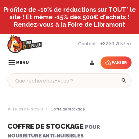
Profitez de -10% de réductions sur TOUT* le
site ! Et même -15% dès 500€ d'achats !
Rendez-vous à la Foire de Libramont
Contact
+32 83 21 57 57
MENU
PANIER
Le Roi de la Poule
Coffre de stockage
COFFRE DE STOCKAGE
POUR
NOURRITURE ANTI-NUISIBLES