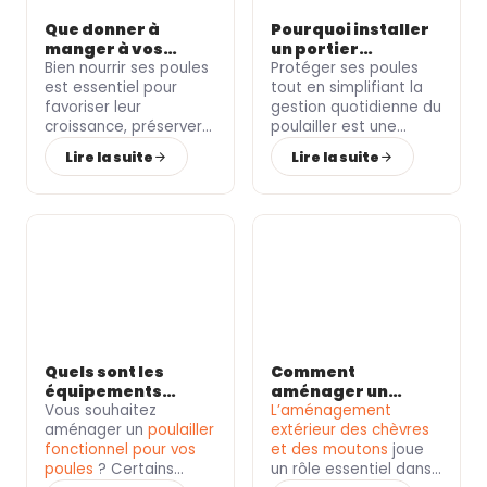
Que donner à
Pourquoi installer
manger à vos
un portier
poules selon leur
Bien nourrir ses poules
automatique pour
Protéger ses poules
âge ?
est essentiel pour
votre poulailler ?
tout en simplifiant la
favoriser leur
gestion quotidienne du
croissance
, préserver
poulailler
est une
leur
santé
et soutenir
priorité pour de
Lire la suite
Lire la suite
une
ponte de qualité
.
nombreux
particuliers
Pourtant, les besoins
et
éleveurs
.
Le Roi de
alimentaires ne sont
la Poule
, spécialiste du
pas les mêmes chez
matériel pour volailles
un
poussin
, une
jeune
et équipements
poule
ou une
poule
d’élevage, vous
pondeuse
. Le
Roi de la
présente les
Poule
,
spécialiste de
avantages du portier
l’alimentation et du
automatique pour
matériel pour volailles
,
poulailler
.
vous aide à
choisir la
Quels sont les
Comment
nourriture
la plus
équipements
aménager un
adaptée à chaque
indispensables
Vous souhaitez
extérieur
L’
aménagement
étape de la vie de vos
pour un poulailler
aménager un
poulailler
confortable pour
extérieur des chèvres
animaux.
fonctionnel ?
fonctionnel pour vos
vos chèvres et
et des moutons
joue
poules
? Certains
moutons ?
un rôle essentiel dans