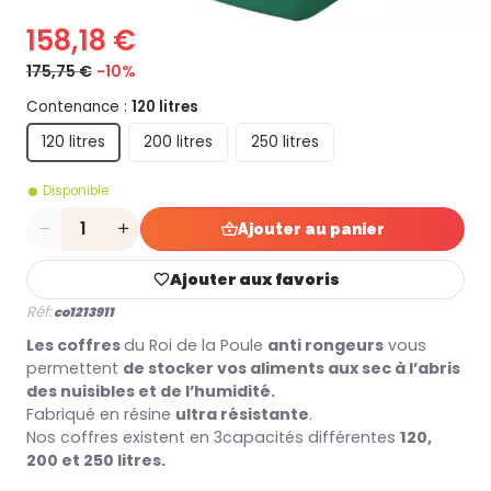
158,18 €
175,75 €
-10%
Contenance :
120 litres
120 litres
200 litres
250 litres
Disponible
Quantité
Ajouter au panier
Ajouter aux favoris
Réf:
co1213911
Les coffres
du Roi de la Poule
anti rongeurs
vous
permettent
de stocker vos aliments aux sec à l’abris
des nuisibles et de l’humidité.
Fabriqué en résine
ultra résistante
.
Nos coffres existent en 3capacités différentes
120,
200 et 250 litres.