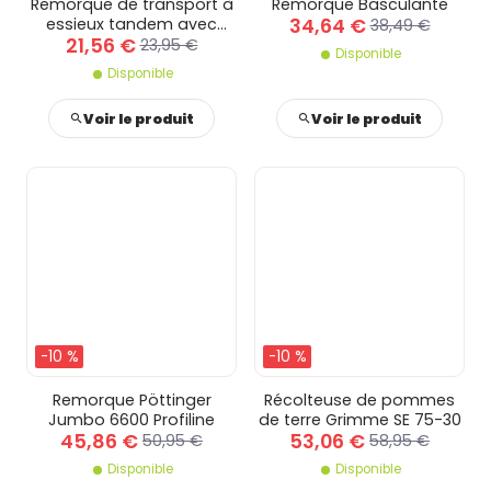
Remorque de transport à
Remorque Basculante
34,64 €
essieux tandem avec
38,49 €
21,56 €
panneau amovible
23,95 €
Disponible
Disponible
Voir le produit
Voir le produit
-10 %
-10 %
Remorque Pöttinger
Récolteuse de pommes
Jumbo 6600 Profiline
de terre Grimme SE 75-30
45,86 €
53,06 €
50,95 €
58,95 €
Disponible
Disponible