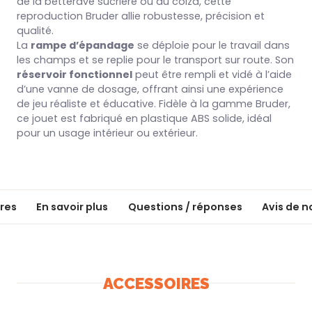
de la betterave sucrière ou du colza, cette
reproduction Bruder allie robustesse, précision et
qualité.
La
rampe d’épandage
se déploie pour le travail dans
les champs et se replie pour le transport sur route. Son
réservoir fonctionnel
peut être rempli et vidé à l’aide
d’une vanne de dosage, offrant ainsi une expérience
de jeu réaliste et éducative. Fidèle à la gamme Bruder,
ce jouet est fabriqué en plastique ABS solide, idéal
pour un usage intérieur ou extérieur.
res
En savoir plus
Questions / réponses
Avis de n
ACCESSOIRES