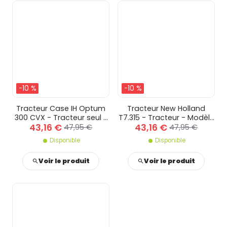
-10 %
-10 %
Tracteur Case IH Optum
Tracteur New Holland
300 CVX - Tracteur seul -
T7.315 - Tracteur - Modèle
43,16 €
43,16 €
Modèle de tracteur -
de tracteur - Tracteur
47,95 €
47,95 €
Tracteur seul
Disponible
Disponible
Voir le produit
Voir le produit