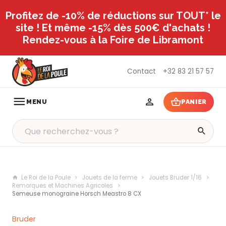
Profitez de -10% de réductions sur TOUT* le
site ! Et même -15% dès 500€ d'achats !
Rendez-vous à la Foire de Libramont
Contact
+32 83 21 57 57
MENU
PANIER
Le Roi de la Poule
Jouets de la ferme
Jouets Bruder 1/16
Remorques et Machines Agricoles
Semeuse monograine Horsch Meastro 8 CX
Bruder