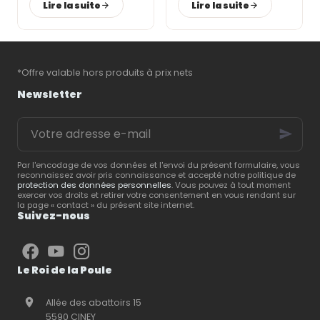
Lire la suite
Lire la suite
indispensables pour
santé
. Un
enclos
bien
assurer leur confort,
conçu, associé à des
préserver leur santé et
équipements adaptés
,
favoriser une ponte
permet de leur offrir
régulière. Le
Roi de la
un cadre de vie
*Offre valable hors produits à prix nets
Poule
, spécialiste du
confortable et
matériel d’élevage
sécurisé.
Le Roi de la
Newsletter
avicole
, vous présente
Poule
, spécialiste du
les
équipements
matériel d’élevage
,
Votre
essentiels
pour créer
vous partage ses
adresse
un espace pratique,
conseils pour créer un
e-
confortable et facile à
espace extérieur
mail
entretenir.
répondant aux besoins
Par l'encodage de vos données et l'envoi du présent formulaire, vous
reconnaissez avoir pris connaissance et accepté notre politique de
de vos animaux.
protection des données personnelles
. Vous pouvez à tout moment
exercer vos droits et retirer votre consentement en vous rendant sur
la page « contact » du présent site internet.
Suivez-nous
Le Roi de la Poule
Allée des abattoirs 15
5590 CINEY