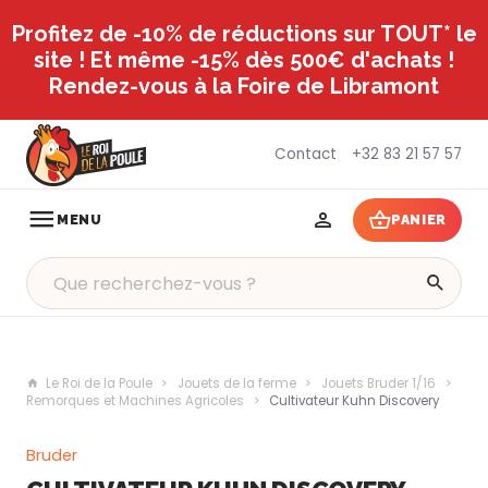
Profitez de -10% de réductions sur TOUT* le
site ! Et même -15% dès 500€ d'achats !
Rendez-vous à la Foire de Libramont
Contact
+32 83 21 57 57
MENU
PANIER
Le Roi de la Poule
Jouets de la ferme
Jouets Bruder 1/16
Remorques et Machines Agricoles
Cultivateur Kuhn Discovery
Bruder