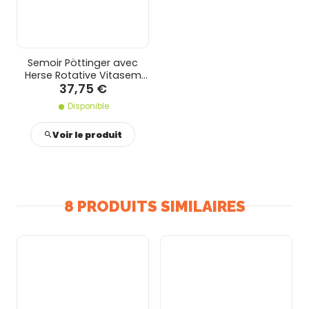
Semoir Pöttinger avec
Herse Rotative Vitasem
37,75 €
302ADD
Disponible
Voir le produit
8 PRODUITS SIMILAIRES