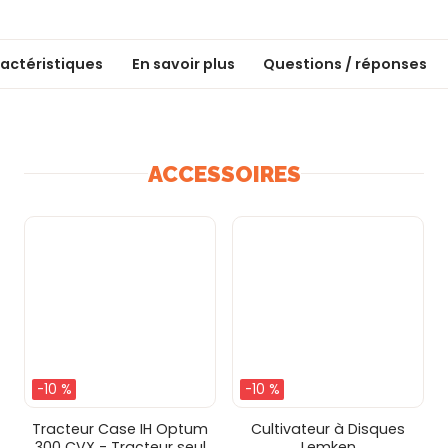
actéristiques
En savoir plus
Questions / réponses
ACCESSOIRES
-10 %
-10 %
Tracteur Case IH Optum
Cultivateur à Disques
300 CVX - Tracteur seul
Lemken