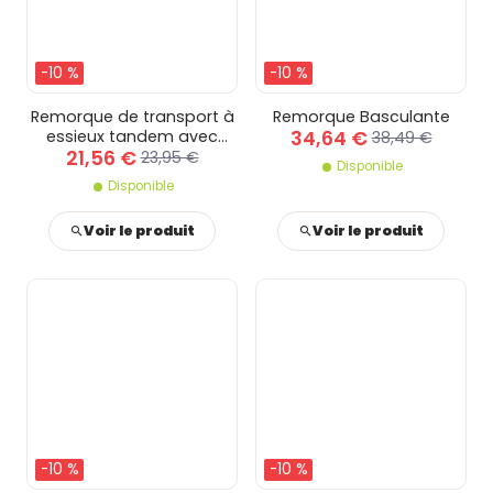
-10 %
-10 %
Remorque de transport à
Remorque Basculante
34,64 €
essieux tandem avec
38,49 €
21,56 €
panneau amovible
23,95 €
Disponible
Disponible
Voir le produit
Voir le produit
-10 %
-10 %