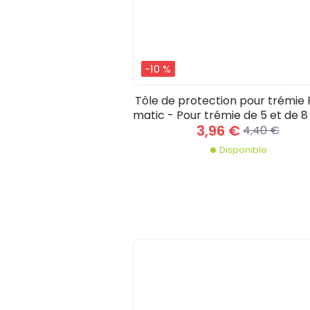
-10 %
Tôle de protection pour trémie
matic - Pour trémie de 5 et de 8 
3,96 €
Tôle de protection - Pour trémie de 5
4,40 €
et de 8 kilos
Disponible