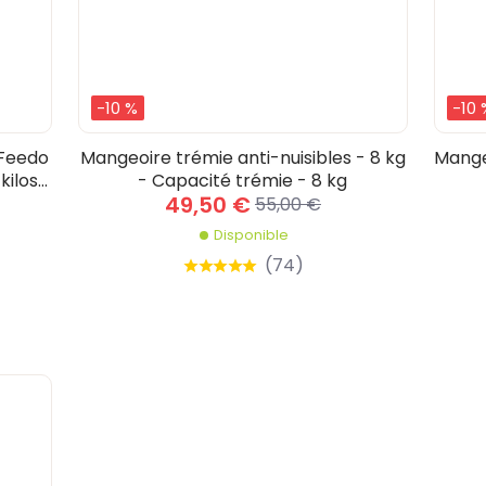
-10 %
-10 
 Feedo
Mangeoire trémie anti-nuisibles - 8 kg
Mangeo
kilos -
- Capacité trémie - 8 kg
49,50 €
55,00 €
Disponible
(
74
)