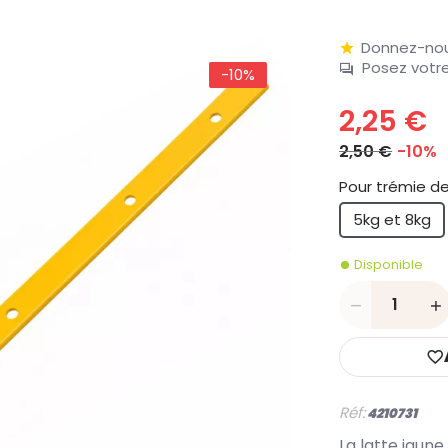
Donnez-nou
Posez votr
-10%
2,25 €
2,50 €
-10%
5kg et 8kg
Disponible
Quantité
Réf:
4210731
La latte jau