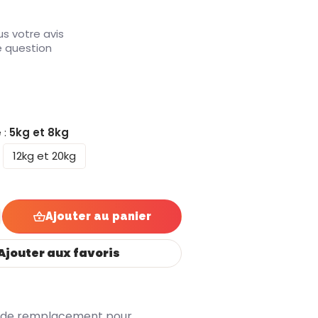
s votre avis
e question
Pour trémie de :
5kg et 8kg
12kg et 20kg
Ajouter au panier
Ajouter aux favoris
ne de remplacement pour