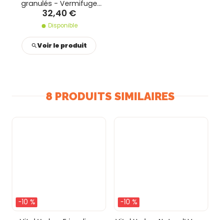
granulés - Vermifuge
32,40 €
naturel
Disponible
Voir le produit
8 PRODUITS SIMILAIRES
-10 %
-10 %