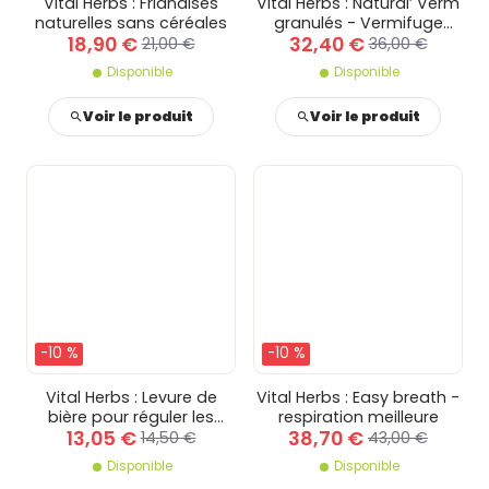
Vital Herbs : Friandises
Vital Herbs : Natural’ Verm
naturelles sans céréales
granulés - Vermifuge
18,90 €
32,40 €
naturel
21,00 €
36,00 €
Disponible
Disponible
Voir le produit
Voir le produit
-10 %
-10 %
Vital Herbs : Levure de
Vital Herbs : Easy breath -
bière pour réguler les
respiration meilleure
13,05 €
38,70 €
intestins
14,50 €
43,00 €
Disponible
Disponible