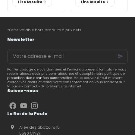
Lire la suite
Lire la suite
indispensables pour
santé
. Un
enclos
bien
assurer leur confort,
conçu, associé à des
préserver leur santé et
équipements adaptés
,
favoriser une ponte
permet de leur offrir
régulière. Le
Roi de la
un cadre de vie
*Offre valable hors produits à prix nets
Poule
, spécialiste du
confortable et
matériel d’élevage
sécurisé.
Le Roi de la
Newsletter
avicole
, vous présente
Poule
, spécialiste du
les
équipements
matériel d’élevage
,
Votre
essentiels
pour créer
vous partage ses
adresse
un espace pratique,
conseils pour créer un
e-
confortable et facile à
espace extérieur
mail
entretenir.
répondant aux besoins
Par l'encodage de vos données et l'envoi du présent formulaire, vous
reconnaissez avoir pris connaissance et accepté notre politique de
de vos animaux.
protection des données personnelles
. Vous pouvez à tout moment
exercer vos droits et retirer votre consentement en vous rendant sur
la page « contact » du présent site internet.
Suivez-nous
Le Roi de la Poule
Allée des abattoirs 15
5590 CINEY