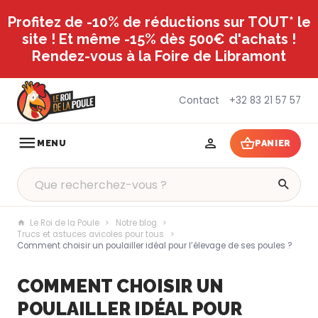
Profitez de -10% de réductions sur TOUT* le
site ! Et même -15% dès 500€ d'achats !
Rendez-vous à la Foire de Libramont
Contact
+32 83 21 57 57
MENU
PANIER
Le Roi de la Poule
Notre blog
Trucs et astuces avicoles pour tous
Comment choisir un poulailler idéal pour l’élevage de ses poules ?
COMMENT CHOISIR UN
POULAILLER IDÉAL POUR