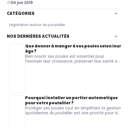
04 jun 2019
CATÉGORIES
Législation autour du poulailler
NOS DERNIÈRES ACTUALITÉS
Que donner à manger à vos poules selon leur
âge ?
Bien nourrir ses poules
est essentiel pour
favoriser leur
croissance
, préserver leur
santé
et
soutenir une
ponte de qualité
. Pourtant, les
besoins alimentaires ne sont pas les mêmes
chez un
poussin
, une
jeune poule
ou une
poule
pondeuse
. Le
Roi de la Poule
,
spécialiste de
l’alimentation et du matériel pour volailles
, vous
aide à
choisir la nourriture
la plus adaptée à
chaque étape de la vie de vos animaux.
Pourquoi installer un portier automatique
pour votre poulailler ?
Protéger ses poules
tout en simplifiant la gestion
quotidienne du
poulailler
est une priorité pour de
nombreux
particuliers
et
éleveurs
.
Le Roi de la
Poule
, spécialiste du matériel pour volailles et
équipements d’élevage, vous présente les