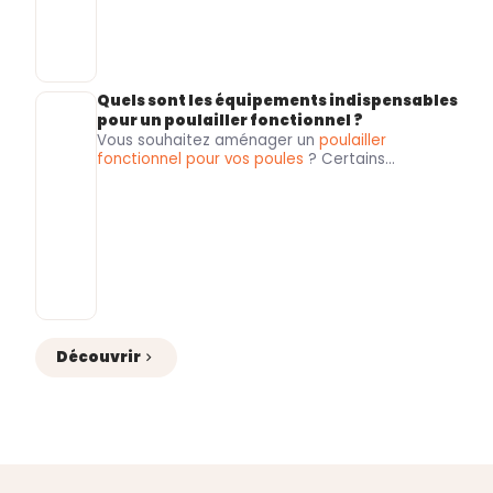
avantages du portier automatique pour
poulailler
.
Quels sont les équipements indispensables
pour un poulailler fonctionnel ?
Vous souhaitez
aménager un
poulailler
fonctionnel pour vos poules
? Certains
accessoires sont indispensables pour assurer
leur confort, préserver leur santé et favoriser une
ponte régulière. Le
Roi de la Poule
, spécialiste du
matériel d’élevage avicole
, vous présente les
équipements essentiels
pour créer un espace
pratique, confortable et facile à entretenir.
Découvrir