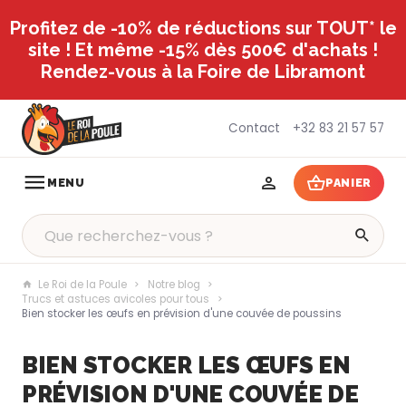
Profitez de -10% de réductions sur TOUT* le
site ! Et même -15% dès 500€ d'achats !
Rendez-vous à la Foire de Libramont
Contact
+32 83 21 57 57
MENU
PANIER
Le Roi de la Poule
Notre blog
Trucs et astuces avicoles pour tous
Bien stocker les œufs en prévision d'une couvée de poussins
BIEN STOCKER LES ŒUFS EN
PRÉVISION D'UNE COUVÉE DE