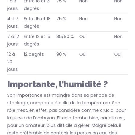
1 à 3
Entre 18 et 21
75 %
Non
Non
jours
degrés
4 à 7
Entre 15 et 18
75 %
Non
Non
jours
degrés
7 à 12
Entre 12 et 15
85/90 %
Oui
Non
jours
degrés
12 à
12 degrés
90 %
Oui
Oui
20
jours
Importante, l’humidité ?
Son importance est moindre dans sa période de
stockage, comparée à celle de la température. Son
rôle n’est, en effet, pas considéré comme crucial pour
la survie de l’embryon. Et cela tombe bien, car elle est,
pour un amateur, plus difficile à gérer. Malgré cela, il
reste préférable de contenir les pertes en eau des