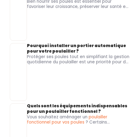
Bien nourrir ses poules
est essentiel pour
favoriser leur
croissance
, préserver leur
santé
et
soutenir une
ponte de qualité
. Pourtant, les
besoins alimentaires ne sont pas les mêmes
chez un
poussin
, une
jeune poule
ou une
poule
pondeuse
. Le
Roi de la Poule
,
spécialiste de
l’alimentation et du matériel pour volailles
, vous
aide à
choisir la nourriture
la plus adaptée à
chaque étape de la vie de vos animaux.
Pourquoi installer un portier automatique
pour votre poulailler ?
Protéger ses poules
tout en simplifiant la gestion
quotidienne du
poulailler
est une priorité pour de
nombreux
particuliers
et
éleveurs
.
Le Roi de la
Poule
, spécialiste du matériel pour volailles et
équipements d’élevage, vous présente les
avantages du portier automatique pour
poulailler
.
Quels sont les équipements indispensables
pour un poulailler fonctionnel ?
Vous souhaitez
aménager un
poulailler
fonctionnel pour vos poules
? Certains
accessoires sont indispensables pour assurer
leur confort, préserver leur santé et favoriser une