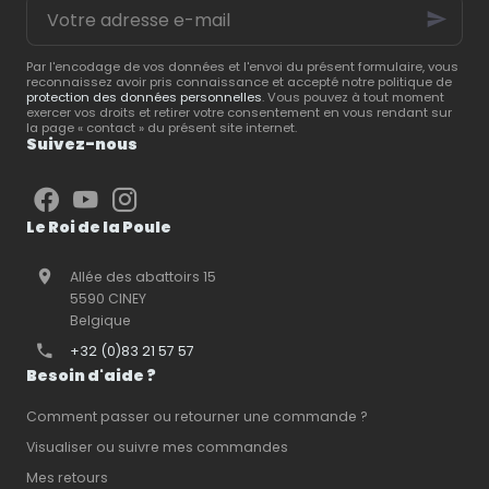
Votre
essentiels
pour créer
vous partage ses
adresse
un espace pratique,
conseils pour créer un
e-
confortable et facile à
espace extérieur
mail
entretenir.
répondant aux besoins
Par l'encodage de vos données et l'envoi du présent formulaire, vous
reconnaissez avoir pris connaissance et accepté notre politique de
de vos animaux.
protection des données personnelles
. Vous pouvez à tout moment
exercer vos droits et retirer votre consentement en vous rendant sur
la page « contact » du présent site internet.
Suivez-nous
Le Roi de la Poule
Allée des abattoirs 15
5590 CINEY
Belgique
+32 (0)83 21 57 57
Besoin d'aide ?
Comment passer ou retourner une commande ?
Visualiser ou suivre mes commandes
Mes retours