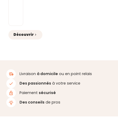
ponte régulière. Le
Roi de la Poule
, spécialiste du
matériel d’élevage avicole
, vous présente les
équipements essentiels
pour créer un espace
pratique, confortable et facile à entretenir.
Découvrir
Livraison
à domicile
ou en point relais
Des passionnés
à votre service
Paiement
sécurisé
Des conseils
de pros