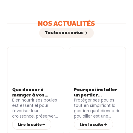
NOS ACTUALITÉS
Toutes nos actus
Que donner à
Pourquoi installer
manger à vos
un portier
poules selon leur
Bien nourrir ses poules
automatique pour
Protéger ses poules
âge ?
est essentiel pour
votre poulailler ?
tout en simplifiant la
favoriser leur
gestion quotidienne du
croissance
, préserver
poulailler
est une
leur
santé
et soutenir
priorité pour de
Lire la suite
Lire la suite
une
ponte de qualité
.
nombreux
particuliers
Pourtant, les besoins
et
éleveurs
.
Le Roi de