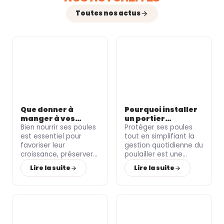
Toutes nos actus
Que donner à
Pourquoi installer
manger à vos
un portier
poules selon leur
Bien nourrir ses poules
automatique pour
Protéger ses poules
âge ?
est essentiel pour
votre poulailler ?
tout en simplifiant la
favoriser leur
gestion quotidienne du
croissance
, préserver
poulailler
est une
leur
santé
et soutenir
priorité pour de
Lire la suite
Lire la suite
une
ponte de qualité
.
nombreux
particuliers
Pourtant, les besoins
et
éleveurs
.
Le Roi de
alimentaires ne sont
la Poule
, spécialiste du
pas les mêmes chez
matériel pour volailles
un
poussin
, une
jeune
et équipements
poule
ou une
poule
d’élevage, vous