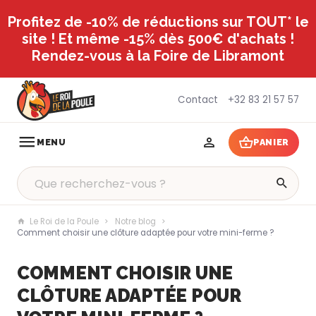
Profitez de -10% de réductions sur TOUT* le
site ! Et même -15% dès 500€ d'achats !
Rendez-vous à la Foire de Libramont
Contact
+32 83 21 57 57
MENU
PANIER
Le Roi de la Poule
Notre blog
Comment choisir une clôture adaptée pour votre mini-ferme ?
COMMENT CHOISIR UNE
CLÔTURE ADAPTÉE POUR