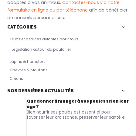
adaptés à vos animaux.
Contactez-nous via notre
formulaire en ligne ou par téléphone
afin de bénéficier
de conseils personnalisés.
CATÉGORIES
Trucs et astuces avicoles pour tous
Législation autour du poulailler
Lapins & hamsters
Chèvres & Moutons
Chiens
NOS DERNIÈRES ACTUALITÉS
Que donner à manger à vos poules selon leur
âge ?
Bien nourrir ses poules
est essentiel pour
favoriser leur
croissance
, préserver leur
santé
et
soutenir une
ponte de qualité
. Pourtant, les
besoins alimentaires ne sont pas les mêmes
chez un
poussin
, une
jeune poule
ou une
poule