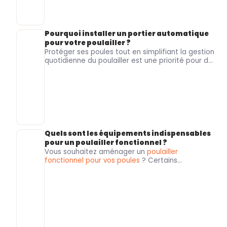
pondeuse
. Le
Roi de la Poule
,
spécialiste de
l’alimentation et du matériel pour volailles
, vous
aide à
choisir la nourriture
la plus adaptée à
chaque étape de la vie de vos animaux.
Pourquoi installer un portier automatique
pour votre poulailler ?
Protéger ses poules
tout en simplifiant la gestion
quotidienne du
poulailler
est une priorité pour de
nombreux
particuliers
et
éleveurs
.
Le Roi de la
Poule
, spécialiste du matériel pour volailles et
équipements d’élevage, vous présente les
avantages du portier automatique pour
poulailler
.
Quels sont les équipements indispensables
pour un poulailler fonctionnel ?
Vous souhaitez
aménager un
poulailler
fonctionnel pour vos poules
? Certains
accessoires sont indispensables pour assurer
leur confort, préserver leur santé et favoriser une
ponte régulière. Le
Roi de la Poule
, spécialiste du
matériel d’élevage avicole
, vous présente les
équipements essentiels
pour créer un espace
pratique, confortable et facile à entretenir.